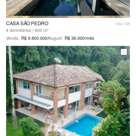
CASA SÃO PEDRO
Villa 136
4 dormitórios | 600 m²
Venda
:
R$
9.800.000
Aluguel
:
R$
36.000
/mês