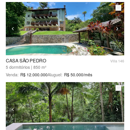
CASA SÃO PEDRO
Villa 146
5 dormitórios | 850 m²
Venda
:
R$
12.000.000
Aluguel
:
R$
50.000
/mês