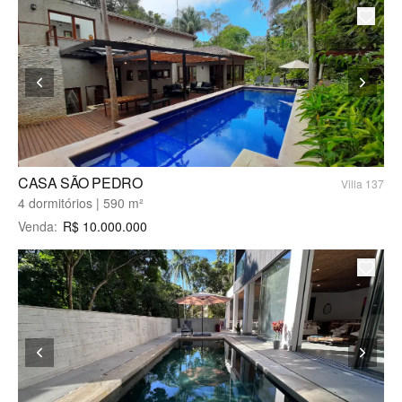
CASA SÃO PEDRO
Villa 137
4 dormitórios | 590 m²
Venda
:
R$
10.000.000