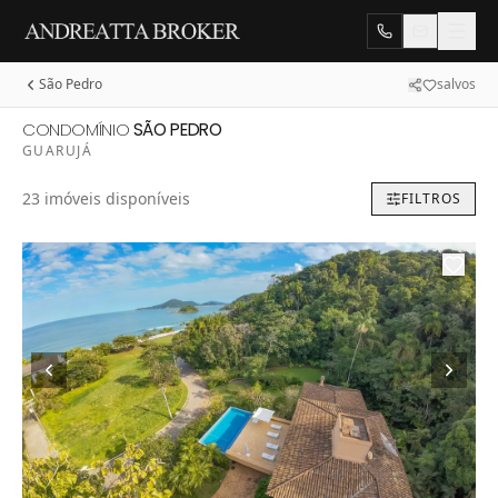
São Pedro
salvos
CONDOMÍNIO
SÃO PEDRO
GUARUJÁ
Conheça
23
imóveis disponíveis
FILTROS
nossos
Imóveis
no
Condomínio
São
Pedro
na
Cidade
de
Guarujá.
Propriedades
para