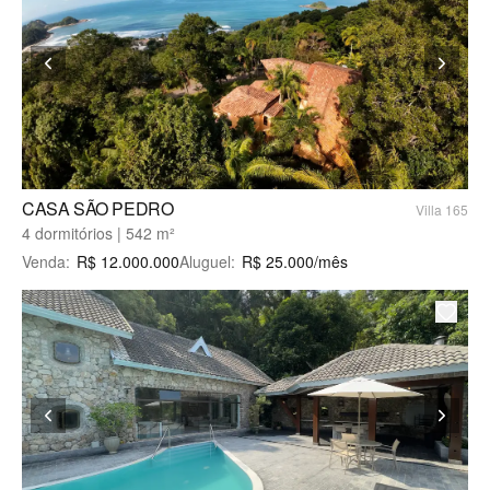
CASA SÃO PEDRO
Villa 165
4 dormitórios | 542 m²
Venda
:
R$
12.000.000
Aluguel
:
R$
25.000
/mês