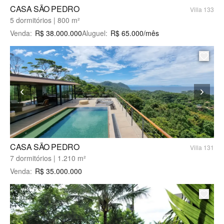
Venda
CASA SÃO PEDRO
Villa 133
e
5 dormitórios | 800 m²
Locação
Venda
:
R$
38.000.000
Aluguel
:
R$
65.000
/mês
Anual
na
Praia
de
São
Pedro.
A
Andreatta
Broker,
é
CASA SÃO PEDRO
uma
Villa 131
7 dormitórios | 1.210 m²
imobiliária
especialista
Venda
:
R$
35.000.000
no
ecossistema
do
Condomínio