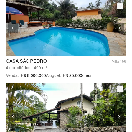
CASA SÃO PEDRO
Villa 156
4 dormitórios | 400 m²
Venda
:
R$
8.000.000
Aluguel
:
R$
25.000
/mês