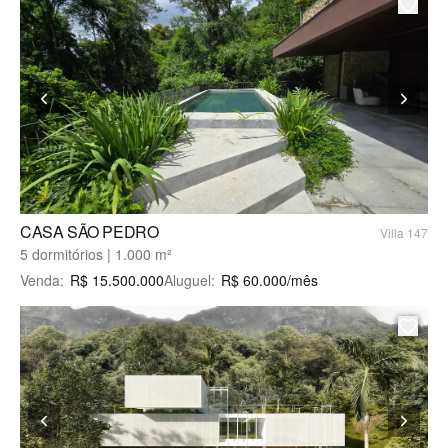
CASA SÃO PEDRO
Villa 147
5 dormitórios | 1.000 m²
Venda
:
R$
15.500.000
Aluguel
:
R$
60.000
/mês