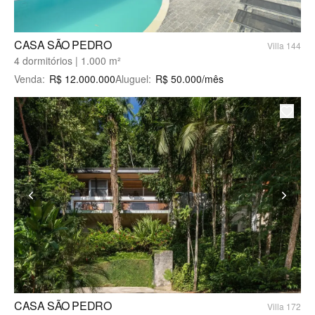
CASA SÃO PEDRO
Villa 144
4 dormitórios | 1.000 m²
Venda
:
R$
12.000.000
Aluguel
:
R$
50.000
/mês
CASA SÃO PEDRO
Villa 172