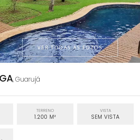
VER TODAS AS FOTOS
NGA
,
Guarujá
TERRENO
VISTA
1.200 M²
SEM VISTA