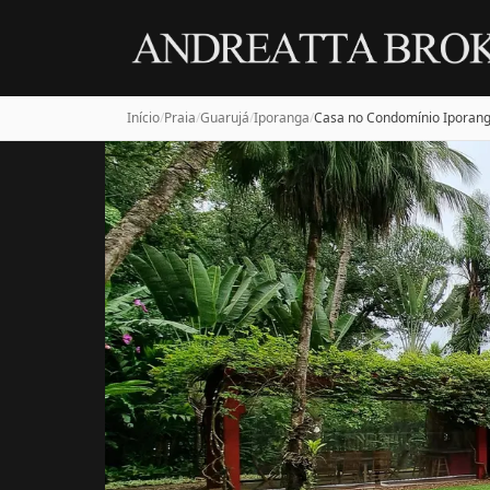
Início
/
Praia
/
Guarujá
/
Iporanga
/
Casa no Condomínio Iporang