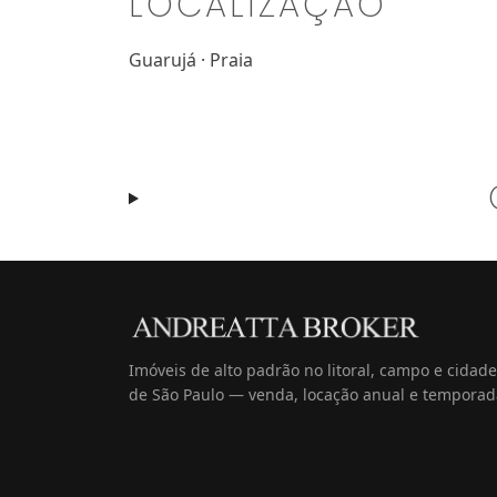
LOCALIZAÇÃO
Guarujá · Praia
Imóveis de alto padrão no litoral, campo e cidade
de São Paulo — venda, locação anual e temporad