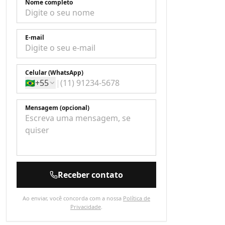
Nome completo
E-mail
Celular (WhatsApp)
🇧🇷
+55
|
Mensagem (opcional)
Receber contato
Ao enviar, você concorda com a nossa
Política de
Privacidade
.