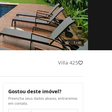
1
/
45
Villa 425
Gostou deste imóvel?
Preencha seus dados abaixo, entraremos
em contato.