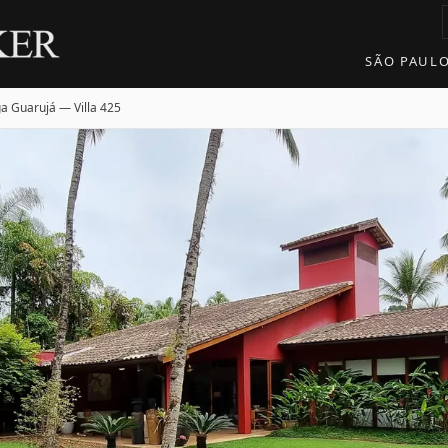
SÃO PAUL
a Guarujá — Villa 425