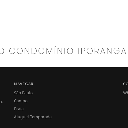
O CONDOMÍNIO
IPORANGA
NAVEGAR
C
São Paulo
Wh
Campo
a.
Praia
Aluguel Temporada