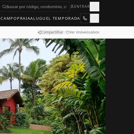
ENTRAR
O
CAMPO
PRAIA
ALUGUEL TEMPORADA
Compartilhar
|
Ver imóveis
salvos